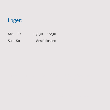
Lager:
Mo
–
Fr
07:30
–
16:30
Sa
–
So
Geschlossen
Home
Kontakt
Impressum
AGB / Widerrufsrecht
Datenschutzerklärung
Disclaimer
© Urheberrecht. Alle Rechte vorbehalten.